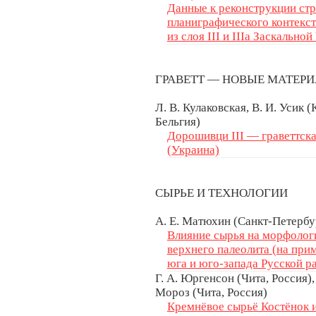
Данные к реконструкции стр
планиграфического контекс
из слоя III и IIIа Заскально
ГРАВЕТТ — НОВЫЕ МАТЕ
Л. В. Кулаковская, В. И. Усик 
Бельгия)
Дорошивци III — граветтска
(Украина)
СЫРЬЕ И ТЕХНОЛОГИИ
А. Е. Матюхин (Санкт-Петербур
Влияние сырья на морфолог
верхнего палеолита (на при
юга и юго-запада Русской р
Г. А. Юргенсон (Чита, Россия),
Мороз (Чита, Россия)
Кремнёвое сырьё Костёнок 