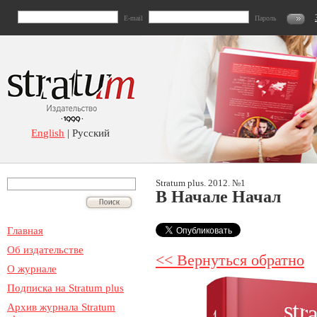
E-mail
Пароль
English
| Русский
Stratum plus. 2012. №1
В Hачале Hачал
Главная
Об издательстве
<< Вернуться обратно
О журнале
Подписка на Stratum plus
Архив журнала Stratum