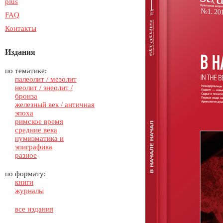
plus
FAQ
Контакты
Издания
по тематике:
палеолит / мезолит
неолит / энеолит /
бронза
железный век / античная
эпоха
римское время
средние века
нумизматика и
эпиграфика
разное
по формату:
книги
журналы
все издания