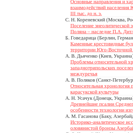
Основные направления и ха
взаимодействий населения 
III тыс. до н. э.
С. Н. Кореневский (Москва, Ро
Поселение энеолитической э
Поляна – наследие П.А. Дит
Б. Говедарица (Берлин, Герма
Каменные крестовидные бул
территории Юго-Восточной
А. В. Дьяченко (Киев, Украина
Проблемы относительной х
западнотрипольских поселе
междуречья
А. В. Поляков (Санкт-Петербур
Относительная хронология 
карасукской культуры
А. Н. Усачук (Донецк, Украина
Древнейшие псалии Среднег
особенности технологии из
А. М. Гасанова (Баку, Азерба
Историко-аналитическое ис
оловянистой бронзы Азерба