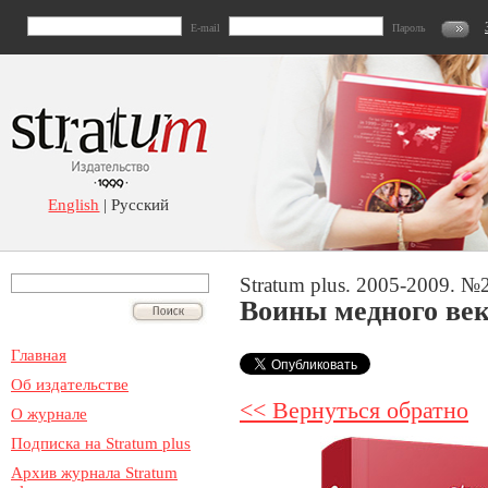
E-mail
Пароль
English
| Русский
Stratum plus. 2005-2009. №
Воины медного ве
Главная
Об издательстве
<< Вернуться обратно
О журнале
Подписка на Stratum plus
Архив журнала Stratum