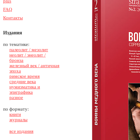
plus
FAQ
Контакты
Издания
по тематике:
палеолит / мезолит
неолит / энеолит /
бронза
железный век / античная
эпоха
римское время
средние века
нумизматика и
эпиграфика
разное
по формату:
книги
журналы
все издания