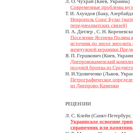
Л. О. Чухрай (Киев, Украина)
Современные проблемы муз
Т. И. Ахундов (Баку, Азербайд
Некрополь Cоюг Булаг (мате
переднеазиатских связей)
П. А. Дитлер , С. Н. Кореневск
Поселение Ясенева Поляна 
источник по эпохе энеолита 
жемчужной керамики Предк
Я. П. Гершкович (Киев, Украин
Днепровокаменский комплек
поздней бронзы из Среднег
Н. И.Удовиченко (Львов, Укра
Петрографическое определ
из Днепрово-Каменки
РЕЦЕНЗИИ
Л. С. Клейн (Санкт-Петербург,
Украинское освоение трип
справочник или памятник