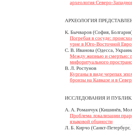
археология Северо-Западн
АРХЕОЛОГИЯ ПРЕДСТАВЛ
К. Бычваров (София, Болгария
Погребая в сосуде: происхо
урне в Юго-Восточной Евро
С. В. Иванова (Одесса, Украин
Между жизнью и смертью: п
мифоритуального пространс
В. Л. Ростунов
Курганы в виде черепах эпо
бронзы на Кавказе и в Сев
ИССЛЕДОВАНИЯ И ПУБЛИ
А. А. Романчук (Кишинёв, Мо
Проблема локализации прар
языковой общности
Л. Б. Кирчо (Санкт-Петербург,