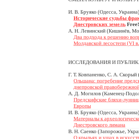
И. В. Бруяко (Одесса, Украина
Исторические судьбы фра
Днестровских земель
Free
А. Н. Левинский (Кишинёв, М
Два подхода к решению вопр
Молдавской лесостепи (VI в. 
ИССЛЕДОВАНИЯ И ПУБЛИ
Г. Т. Ковпаненко, С. А. Скорый
Ольшана: погребение предс
днепровской правобережной
А. Д. Могилов (Каменец-Подол
Предскифские бляхи-лунниц
Европы
И. В. Бруяко (Одесса, Украина
Материалы к археологическ
Днестровского лимана
В. Н. Саенко (Запорожье, Укра
О крыльях и ушах в искусст