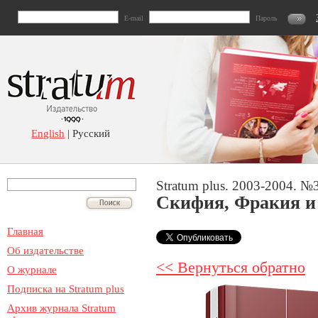
E-mail
Пароль
English
| Русский
Stratum plus. 2003-2004. №
Скифия, Фракия и
Главная
Об издательстве
<< Вернуться обратно
О журнале
Подписка на Stratum plus
Архив журнала Stratum