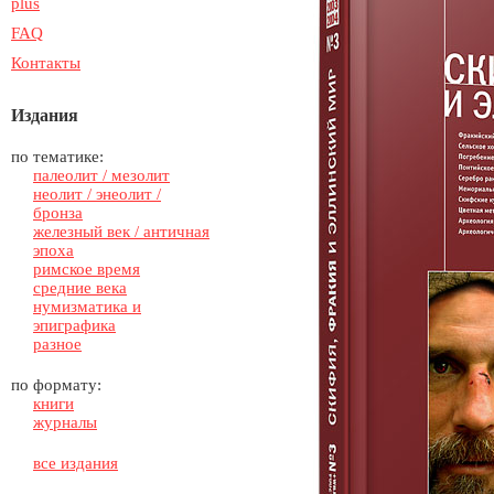
plus
FAQ
Контакты
Издания
по тематике:
палеолит / мезолит
неолит / энеолит /
бронза
железный век / античная
эпоха
римское время
средние века
нумизматика и
эпиграфика
разное
по формату:
книги
журналы
все издания