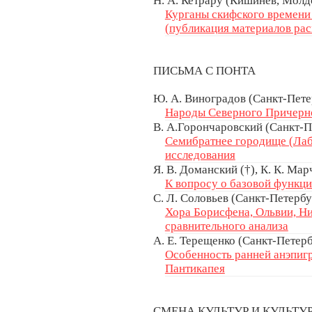
Н. А. Кетрару (Кишинёв, Молдо
Курганы скифского времени
(публикация материалов рас
ПИСЬМА С ПОНТА
Ю. А. Виноградов (Санкт-Пете
Народы Северного Причерн
В. А.Горончаровский (Санкт-П
Семибратнее городище (Лабр
исследования
Я. В. Доманский (†), К. К. Ма
К вопросу о базовой функц
С. Л. Соловьев (Санкт-Петербу
Хора Борисфена, Ольвии, Н
сравнительного анализа
А. Е. Терещенко (Санкт-Петерб
Особенность ранней анэпиг
Пантикапея
СМЕНА КУЛЬТУР И КУЛЬТ