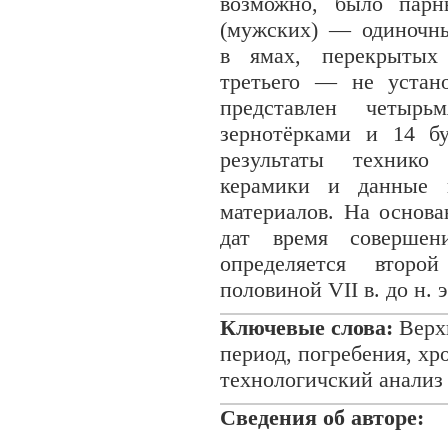
возможно, было парн
(мужских) — одиночн
в ямах, перекрытых
третьего — не устан
представлен четыр
зернотёрками и 14 б
результаты технико
керамики и данные и
материалов. На основ
дат время совершени
определяется втор
половиной VII в. до н. э
Ключевые слова:
Верхн
период, погребения, хр
технологичский анализ
Сведения об авторе
: