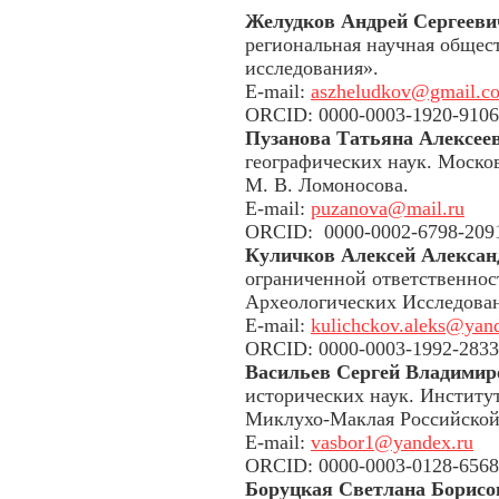
Желудков Андрей Сергееви
региональная научная общес
исследования».
E-mail:
aszheludkov@gmail.c
ORCID: 0000-0003-1920-9106
Пузанова Татьяна Алексее
географических наук. Моско
М. В. Ломоносова.
E-mail:
puzanova@mail.ru
ORCID: 0000-0002-6798-209
Куличков Алексей Алексан
ограниченной ответственно
Археологических Исследова
E-mail:
kulichckov.aleks@yan
ORCID: 0000-0003-1992-2833
Васильев Сергей Владимир
исторических наук. Институт
Миклухо-Маклая Российской
E-mail:
vasbor1@yandex.ru
ORCID: 0000-0003-0128-6568
Боруцкая Светлана Борисо