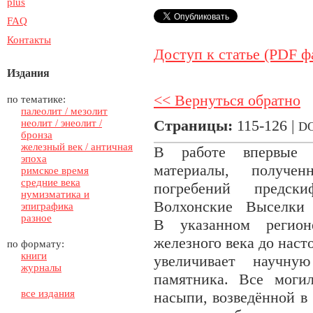
plus
FAQ
Контакты
Доступ к статье (PDF ф
Издания
<< Вернуться обратно
по тематике:
палеолит / мезолит
Страницы:
115-126 |
неолит / энеолит /
DO
бронза
железный век / античная
В работе впервые 
эпоха
материалы, получе
римское время
средние века
погребений предск
нумизматика и
Волхонские Выселки 
эпиграфика
разное
В указанном регион
железного века до нас
по формату:
книги
увеличивает научну
журналы
памятника. Все мог
все издания
насыпи, возведённой в