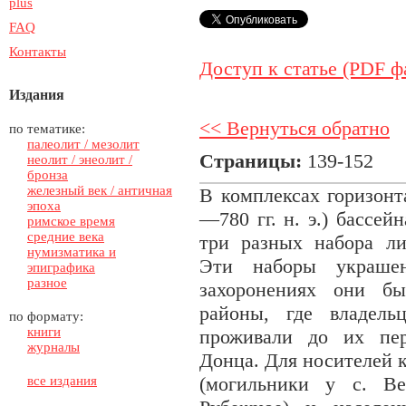
plus
FAQ
Контакты
Доступ к статье (PDF ф
Издания
<< Вернуться обратно
по тематике:
палеолит / мезолит
Страницы:
139-152
неолит / энеолит /
бронза
железный век / античная
В комплексах горизонт
эпоха
—780 гг. н. э.) бассе
римское время
средние века
три разных набора л
нумизматика и
Эти наборы украше
эпиграфика
разное
захоронениях они б
районы, где владель
по формату:
книги
проживали до их пер
журналы
Донца. Для носителей 
(могильники у с. Ве
все издания