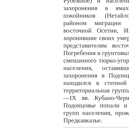
Рубежное) и населен
захоронения в яма
покойников (Нетайл
районом миграции 
восточной Осетии, И
хоронившие своих умер
представителям вост
Погребения в грунтовы
смешанного тюрко-угор
населения, оставив
захоронения в Подон
находился в степной
территориальная групп
—IX вв. Кубано-Черн
Подонцовье попали и
групп населения, про
Предкавказье.