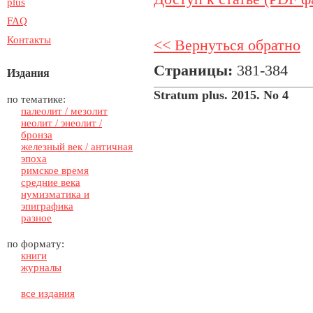
plus
FAQ
Контакты
<< Вернуться обратно
Страницы:
381-384
Издания
Stratum plus. 2015. No 4
по тематике:
палеолит / мезолит
неолит / энеолит /
бронза
железный век / античная
эпоха
римское время
средние века
нумизматика и
эпиграфика
разное
по формату:
книги
журналы
все издания