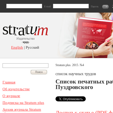
E-mail
Пароль
English
| Русский
Stratum plus. 2015. №4
список научных трудов
Список печатных ра
Главная
Пуздровского
Об издательстве
О журнале
Подписка на Stratum plus
Архив журнала Stratum
Доступ к статье (PDF ф