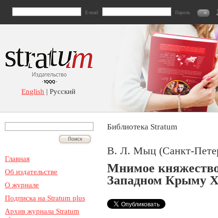
E-mail
Пароль
English
| Русский
Библиотека Stratum
В. Л. Мыц (Санкт-Петер
Главная
Мнимое княжество
Об издательстве
Западном Крыму X
О журнале
Подписка на Stratum plus
Архив журнала Stratum