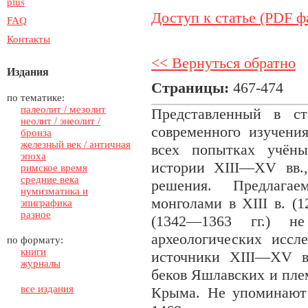
plus
Доступ к статье (PDF ф
FAQ
Контакты
<< Вернуться обратно
Издания
Страницы:
467-474
по тематике:
палеолит / мезолит
Представленный в ст
неолит / энеолит /
современного изучени
бронза
железный век / античная
всех попытках учёны
эпоха
истории XIII—XV вв.
римское время
средние века
решения. Предлага
нумизматика и
монголами в XIII в. (1
эпиграфика
разное
(1342—1363 гг.) не
археологических иссл
по формату:
книги
источники XIII—XV в
журналы
беков Яшлавских и пле
все издания
Крыма. Не упоминают