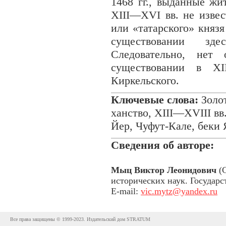
1468 гг., выданные ж
XIII—XVI вв. не извес
или «татарского» княз
существовании зде
Следовательно, нет
существовании в XI
Киркельского.
Ключевые слова:
Золот
ханство, XIII—XVIII вв
Йер, Чуфут-Кале, бек
Сведения об авторе:
Мыц Виктор Леонидович
(С
исторических наук. Государ
E-mail:
vic.mytz@yandex.ru
Все права защищены © 1999-2023. Издательский дом STRATUM