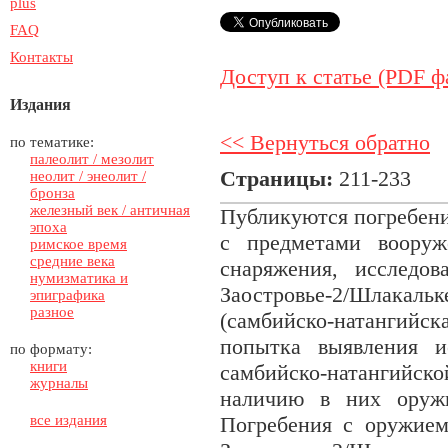
plus
FAQ
Контакты
Доступ к статье (PDF ф
Издания
<< Вернуться обратно
по тематике:
палеолит / мезолит
Страницы:
211-233
неолит / энеолит /
бронза
железный век / античная
Публикуются погребения
эпоха
с предметами вооруж
римское время
средние века
снаряжения, исследо
нумизматика и
Заостровье-2/Шлакал
эпиграфика
разное
(самбийско-натанги
попытка выявления и
по формату:
книги
самбийско-натангийск
журналы
наличию в них оружи
все издания
Погребения с оружием