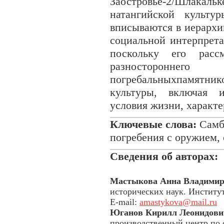
Заостровье-2/Шлакаль
натангийской культу
вписываются в иерархи
социальной интерпрета
поскольку его расс
разностороннего
погребальныхпамятн
культуры, включая и
условия жизни, характе
Ключевые слова:
Самби
погребения с оружием,
Сведения об авторах:
Мастыкова Анна Владимир
исторических наук. Институ
E-mail:
amastykova@mail.ru
Юганов Кирилл Леонидови
производственный центр по 