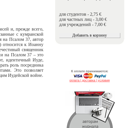
для студентов - 2,75 €
для частных лиц - 3,00 €
для учреждений - 7,00 €
сей и, прежде всего,
язанные с кумранской
я на Псалом 37, автор
) относится к Иоанну
Нечестивый священник
ии на Псалом 37 – это
от, идентичный Иуде,
рать роль посредника
тами. Это позволяет
К оплате принимаются:
ющим Иудейской войне.
оплата | доставка | условия
.