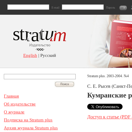
E-mail
Пароль
English
| Русский
Stratum plus. 2003-2004. №4
С. Е. Рысев (Санкт-Пе
Кумранские р
Главная
Об издательстве
О журнале
Доступ к статье (PDF
Подписка на Stratum plus
Архив журнала Stratum plus