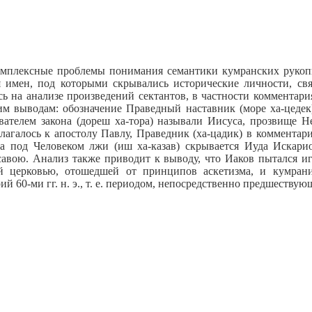
комплексные проблемы понимания семантики кумранских рукопи
 имен, под которыми скрывались исторические личности, св
 на анализе произведений сектантов, в частности комментари
м выводам: обозначение Праведный наставник (море ха-цедек
вателем закона (дореш ха-тора) называли Иисуса, прозвище 
илагалось к апостолу Павлу, Праведник (ха-цадик) в комментар
 а под Человеком лжи (иш ха-казав) скрывается Иуда Искари
авою. Анализ также приводит к выводу, что Иаков пытался иг
й церковью, отошедшей от принципов аскетизма, и кумрани
ий 60-ми гг. н. э., т. е. периодом, непосредственно предшеству