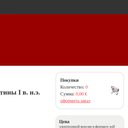
Покупки
Количество:
0
ны I в. н.э.
Сумма:
0,00 €
оформить заказ
Цена
электронной версии в формате pdf