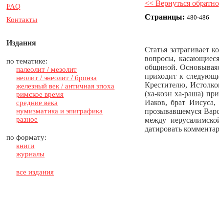
<< Вернуться обратно
FAQ
Страницы:
480-486
Контакты
Издания
Статья затрагивает 
вопросы, касающиеся
по тематике:
общиной. Основываясь
палеолит / мезолит
приходит к следующи
неолит / энеолит / бронза
Крестителю, Истолко
железный век / античная эпоха
(ха-коэн ха-раша) пр
римское время
Иаков, брат Иисуса,
средние века
нумизматика и эпиграфика
прозывавшемуся Варс
разное
между иерусалимско
датировать комментар
по формату:
книги
журналы
все издания