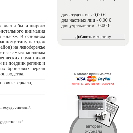
для студентов - 0,00 €
для частных лиц - 0,00 €
для учреждений - 0,00 €
териал и были широко
ристального внимания
м «насх». В основном
занному типу находок
район) на левобережье
ляется самым западным
ленческих памятников
й из поздник реплик и
ких бронзовых зеркал
роизводства.
К оплате принимаются:
нзовые зеркала,
оплата | доставка | условия
.
й государственный
сударственный