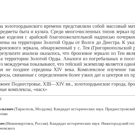
ла золотоордынского времени представляли собой массовый ма
предметы быта и культа. Среди многочисленных типов зеркал п
ые изделия с арабской благопожелательной надписью почерко
нены на территории Золотой Орды от Волги до Днестра. К ука
ронзового зеркала, обнаруженный у с. Тея (Григориопольский 
езультате анализа оказалось, что бронзовое зеркало из Теи яв
а территории Золотой Орды. Аналоги из погребальных и посе
 междуречья показывают, что тейский экземпляр является одно
н не позднее середины XIV века. Комплексное изучение та
росы, связанные с определением более узких дат и центров их п
нее Поднестровье, XIII—XIV вв., золотоордынские города, бро
ные комплексы, «насх»
:
ольевич
(Тирасполь, Молдова). Кандидат исторических наук. Приднестровски
ченко
вич
(Нижневартовск, Россия). Кандидат исторических наук. Нижегородский го
ачевского