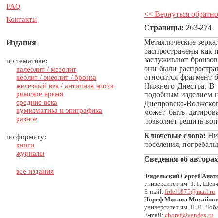
FAQ
<< Вернуться обратно
Контакты
Страницы:
263-274
Металлические зерка
Издания
распространены как 
заслуживают бронзов
по тематике:
они были распростра
палеолит / мезолит
относится фрагмент б
неолит / энеолит / бронза
железный век / античная эпоха
Нижнего Днестра. В р
римское время
подобным изделием н
средние века
Днепровско-Волжского
нумизматика и эпиграфика
может быть датирова
разное
позволяет решить воп
Ключевые слова:
Ниж
по формату:
поселения, погребаль
книги
журналы
Сведения об авторах
все издания
Фидельский Сергей Анат
университет им. Т. Г. Шев
E-mail:
fidel1975@mail.ru
Чореф Михаил Михайло
университет им. Н. И. Лоб
E-mail:
choref@yandex.ru