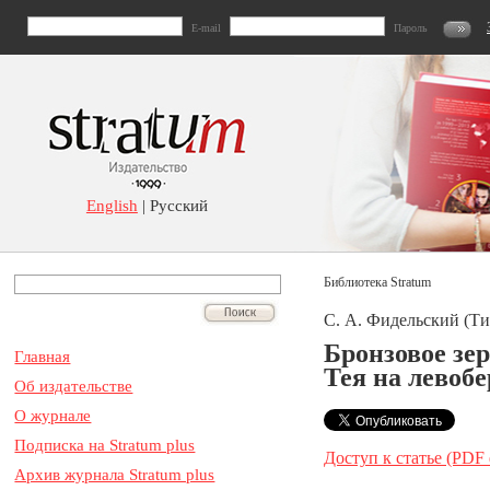
E-mail
Пароль
English
| Русский
Библиотека Stratum
С. А. Фидельский (Ти
Бронзовое зе
Главная
Тея на левоб
Об издательстве
О журнале
Подписка на Stratum plus
Доступ к статье (PDF
Архив журнала Stratum plus