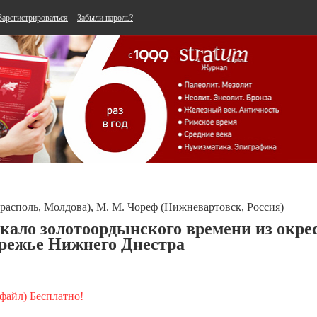
Зарегистрироваться
Забыли пароль?
располь, Молдова), М. М. Чореф (Нижневартовск, Россия)
ркало золотоордынского времени из окре
ережье Нижнего Днестра
 файл) Бесплатно!