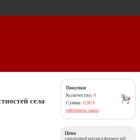
Покупки
Количество:
0
стностей села
Сумма:
0,00 €
оформить заказ
Цена
электронной версии в формате pdf