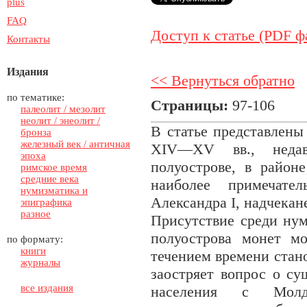
plus
FAQ
Доступ к статье (PDF ф
Контакты
Издания
<< Вернуться обратно
по тематике:
Страницы:
97-106
палеолит / мезолит
неолит / энеолит /
В статье представлены
бронза
железный век / античная
XIV—XV вв., неда
эпоха
полуострове, в район
римское время
средние века
наиболее примечате
нумизматика и
Александра I, надчека
эпиграфика
разное
Присутствие среди ну
полуострова монет мо
по формату:
книги
течением времени стано
журналы
заостряет вопрос о су
все издания
населения с Мол