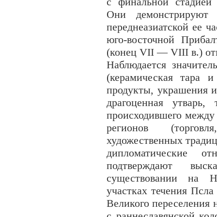
с финальной стадией 
Они демонстрируют 
переднеазиатской ее ч
юго-восточной Прибал
(конец VII — VIII в.) 
Наблюдается значител
(керамическая тара 
продукты, украшения и
драгоценная утварь,
происходившего между 
регионов (торговл
художественных традиц
дипломатические от
подтверждают выс
существовании на 
участках течения Псла
Великого переселения н
с раннеславянской кол