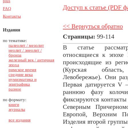
plus
Доступ к статье (PDF ф
FAQ
Контакты
<< Вернуться обратно
Издания
Страницы:
99-114
по тематике:
палеолит / мезолит
В статье рассматр
неолит / энеолит /
относящиеся к эпохе 
бронза
железный век / античная
происходящие из рег
эпоха
(Курская область
римское время
средние века
Левобережье). Они ра
нумизматика и
Первая датируется V 
эпиграфика
разное
раннюю фазу колочи
фиксируются контакты 
по формату:
книги
Северным Причерномо
журналы
Европой, Верхним По
все издания
Изделия второй группы