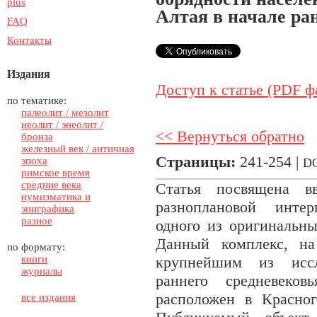
plus
Алтая в начале ра
FAQ
Контакты
Издания
Доступ к статье (PDF ф
по тематике:
палеолит / мезолит
неолит / энеолит /
<< Вернуться обратно
бронза
железный век / античная
Страницы:
241-254 |
эпоха
D
римское время
средние века
Статья посвящена 
нумизматика и
разноплановой интер
эпиграфика
разное
одного из оригинальны
Данный комплекс, на
по формату:
книги
крупнейшим из иссл
журналы
раннего средневеко
расположен в Красног
все издания