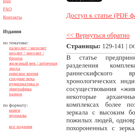
plus
FAQ
Доступ к статье (PDF ф
Контакты
Издания
<< Вернуться обратно
по тематике:
Страницы:
129-141 |
D
палеолит / мезолит
неолит / энеолит /
В статье предприня
бронза
железный век / античная
разделения компле
эпоха
раннескифского 
римское время
средние века
хронологических инди
нумизматика и
сосуществования «жив
эпиграфика
разное
некоторые архаичн
комплексах более по
по формату:
книги
зеркала с высоким б
журналы
пожилых людей, однов
все издания
похороненных с зерк