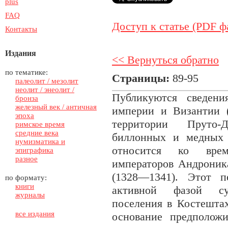
plus
FAQ
Доступ к статье (PDF ф
Контакты
Издания
<< Вернуться обратно
по тематике:
Страницы:
89-95
палеолит / мезолит
неолит / энеолит /
Публикуются сведени
бронза
железный век / античная
империи и Византии (
эпоха
территории Пруто-
римское время
средние века
биллонных и медных 
нумизматика и
относится ко врем
эпиграфика
разное
императоров Андроника
(1328—1341). Этот п
по формату:
книги
активной фазой сущ
журналы
поселения в Костештах
все издания
основание предполож