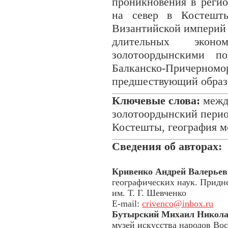
проникновения в регио
на север в Костешт
Византийской империй 
длительных эконо
золотоордынскими по
Балканско-Причерн
предшествующий образо
Ключевые слова:
между
золотоордынский перио
Костешты, география м
Сведения об авторах:
Кривенко Андрей Валерьев
географических наук. Придн
им. Т. Г. Шевченко
E-mail:
crivenco@inbox.ru
Бутырский Михаил Никола
музей искусства народов Во