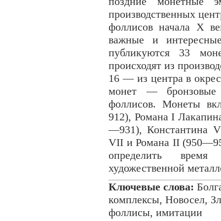
поздние монетные э
производственных цент
фоллисов начала X ве
важные и интересные
публикуются 33 мон
происходят из производ
16 — из центра в окре
монет — бронзовые 
фоллисов. Монеты вк
912), Романа I Лакапин
—931), Константина V
VII и Романа II (950—
определить время 
художественной металло
Ключевые слова:
Болга
комплексы, Новосел, Зл
фоллисы, имитации