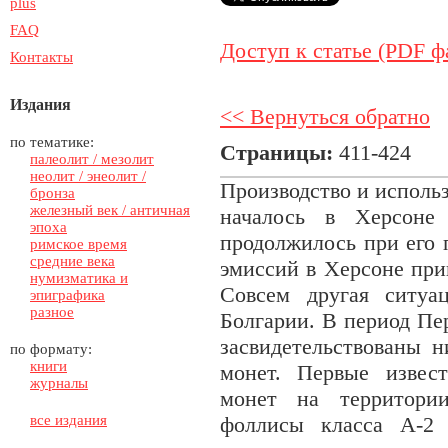
plus
FAQ
Доступ к статье (PDF ф
Контакты
Издания
<< Вернуться обратно
по тематике:
Страницы:
411-424
палеолит / мезолит
неолит / энеолит /
Производство и исполь
бронза
железный век / античная
началось в Херсоне
эпоха
продолжилось при его
римское время
средние века
эмиссий в Херсоне при
нумизматика и
Совсем другая ситуа
эпиграфика
разное
Болгарии. В период Пе
засвидетельствованы н
по формату:
книги
монет. Первые извес
журналы
монет на территор
все издания
фоллисы класса А-2 