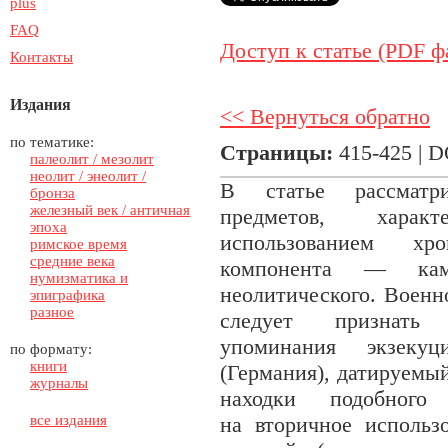
plus
FAQ
Доступ к статье (PDF ф
Контакты
Издания
<< Вернуться обратно
по тематике:
Страницы:
415-425 | 
палеолит / мезолит
неолит / энеолит /
В статье рассматри
бронза
железный век / античная
предметов, характ
эпоха
использованием хр
римское время
средние века
компонента — кам
нумизматика и
неолитического. Военн
эпиграфика
разное
следует признать 
упоминания экзеку
по формату:
книги
(Германия), датируемы
журналы
находки подобного
все издания
на вторичное использ