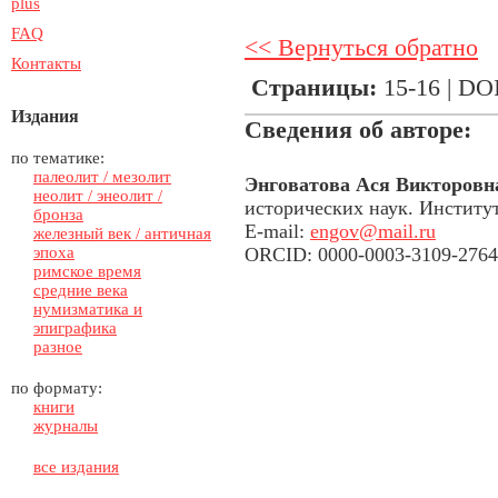
plus
FAQ
<< Вернуться обратно
Контакты
Страницы:
15-16 | DO
Издания
Сведения об авторе:
по тематике:
палеолит / мезолит
Энговатова Ася Викторовн
неолит / энеолит /
исторических наук. Институ
бронза
E-mail:
engov@mail.ru
железный век / античная
эпоха
ORCID: 0000-0003-3109-2764
римское время
средние века
нумизматика и
эпиграфика
разное
по формату:
книги
журналы
все издания