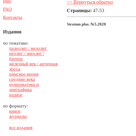
plus
<< Вернуться обратно
FAQ
Страницы:
47-53
Контакты
Stratum plus. №5.2020
Издания
по тематике:
палеолит / мезолит
неолит / энеолит /
бронза
железный век / античная
эпоха
римское время
средние века
нумизматика и
эпиграфика
разное
по формату:
книги
журналы
все издания