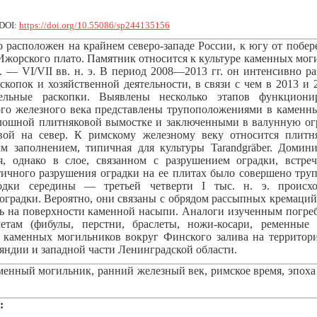
DOI:
https://doi.org/10.55086/sp244135156
 расположен на крайнем северо-западе России, к югу от побер
Ижорского плато. Памятник относится к культуре каменных мог
э. — VI/VII вв. н. э. В период 2008—2013 гг. он интенсивно ра
скопок и хозяйственной деятельности, в связи с чем в 2013 и
ельные раскопки. Выявлены несколько этапов функциони
го железного века представлены трупоположениями в каменны
ошной плитняковой вымостке и заключенными в валунную ог
вой на север. К римскому железному веку относится плитня
м заполнением, типичная для культуры Tarandgräber. Доми
, однако в слое, связанном с разрушением оградки, встр
тичного разрушения оградки на ее плитах было совершено тр
одки середины — третьей четверти I тыс. н. э. происх
градки. Вероятно, они связаны с обрядом рассыпных кремаций
 на поверхности каменной насыпи. Аналоги изученным погр
там (фибулы, перстни, браслеты, ножи-косари, ременные
 каменных могильников вокруг Финского залива на территор
ндии и западной части Ленинградской области.
енный могильник, ранний железный век, римское время, эпоха 
: