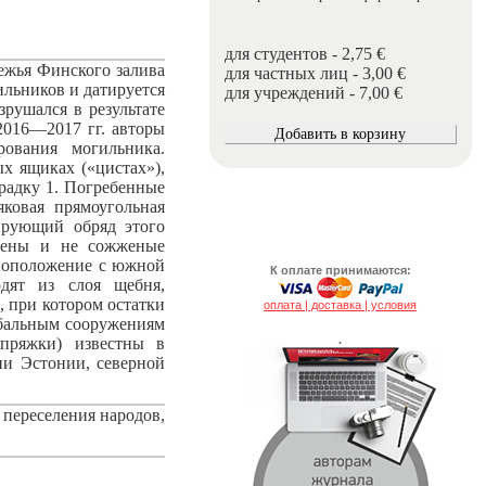
для студентов - 2,75 €
ежья Финского залива
для частных лиц - 3,00 €
ильников и датируется
для учреждений - 7,00 €
зрушался в результате
 2016—2017 гг. авторы
рования могильника.
х ящиках («цистах»),
радку 1. Погребенные
ковая прямоугольная
нирующий обряд этого
ечены и не сожженые
упоположение с южной
К оплате принимаются:
одят из слоя щебня,
, при котором остатки
оплата | доставка | условия
ебальным сооружениям
.
 пряжки) известны в
ии Эстонии, северной
переселения народов,