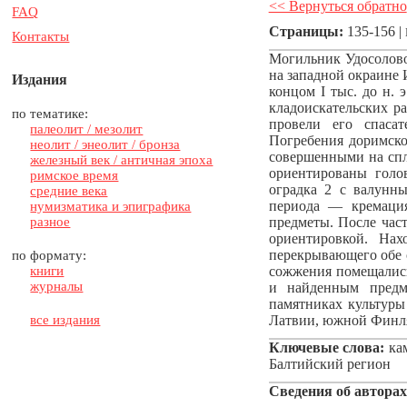
<< Вернуться обратно
FAQ
Страницы:
135-156 |
Контакты
Могильник Удосолово
на западной окраине 
Издания
концом I тыс. до н. 
кладоискательских ра
по тематике:
провели его спасат
палеолит / мезолит
Погребения доримско
неолит / энеолит / бронза
совершенными на спл
железный век / античная эпоха
ориентированы голо
римское время
оградка 2 с валунны
средние века
периода — кремация
нумизматика и эпиграфика
разное
предметы. После час
ориентировкой. Нах
перекрывающего обе о
по формату:
книги
сожжения помещались
журналы
и найденным предме
памятниках культуры
все издания
Латвии, южной Финля
Ключевые слова:
кам
Балтийский регион
Сведения об авторах