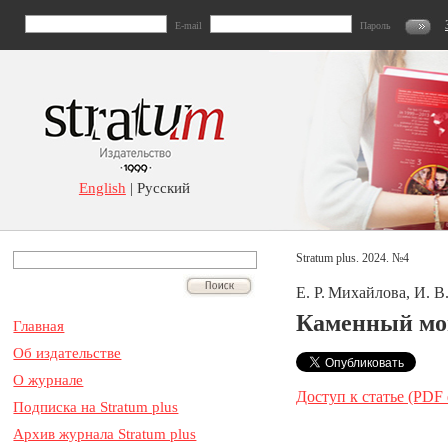
E-mail
Пароль
English
| Русский
Stratum plus. 2024. №4
Е. Р. Михайлова, И. В
Каменный мог
Главная
Об издательстве
О журнале
Доступ к статье (PDF
Подписка на Stratum plus
Архив журнала Stratum plus