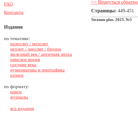
<< Вернуться обратно
FAQ
Страницы:
449-451
Контакты
Stratum plus. 2025. №5
Издания
по тематике:
палеолит / мезолит
неолит / энеолит / бронза
железный век / античная эпоха
римское время
средние века
нумизматика и эпиграфика
разное
по формату:
книги
журналы
все издания