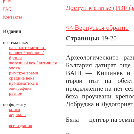
plus
Доступ к статье (PDF ф
FAQ
Контакты
<< Вернуться обратно
Издания
Страницы:
19-20
по тематике:
палеолит / мезолит
неолит / энеолит /
Археологическите ра
бронза
железный век / античная
България датират още 
эпоха
ВАШ — Кишинев и те
римское время
средние века
първи път на обект
нумизматика и
продължение на пет сез
эпиграфика
разное
бяха проучвани креп
Добруджа и Лудогориет
по формату:
книги
журналы
Бяла — център на земни
все издания