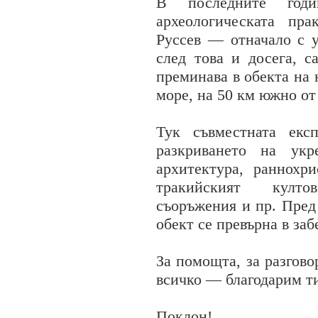
В последните годи
археологическата пр
Руссев — отначало с 
след това и досега, с
преминава в обекта на 
море, на 50 км южно от
Тук съвместната екс
разкриването на укр
архитектура, раннохри
тракийският култо
съоръжения и пр. Пред
обект се превърна в за
За помощта, за разгово
всичко — благодарим т
Поклон!