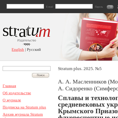
E-mail
Пароль
English
| Русский
Stratum plus. 2025. №5
А. А. Масленников (Мос
Главная
А. Сидоренко (Симфер
Об издательстве
Сплавы и технолог
О журнале
средневековых ук
Подписка на Stratum plus
Крымского Приазов
Архив журнала Stratum
флуоресцентные и