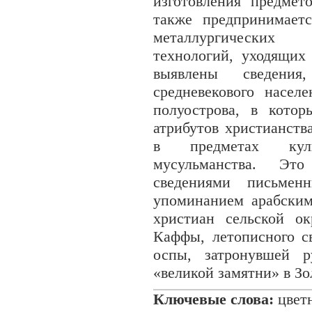
изготовления предмет
также предпринимает
металлургических
технологий, уходящих
выявлены сведения
средневекового насел
полуострова, в кото
атрибутов христианств
в предметах куль
мусульманства. Эт
сведениями письмен
упоминанием арабски
христиан сельской о
Каффы, летописного с
оспы, затронувшей р
«великой замятни» в Зо
Ключевые слова:
цветн