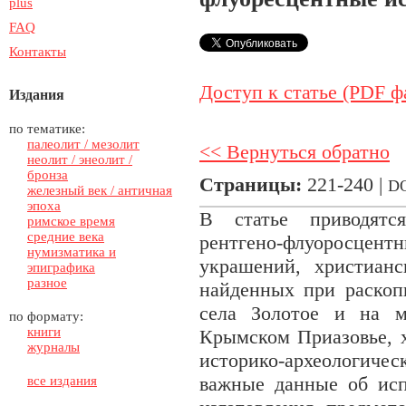
plus
FAQ
Контакты
Доступ к статье (PDF ф
Издания
по тематике:
палеолит / мезолит
<< Вернуться обратно
неолит / энеолит /
бронза
Страницы:
221-240 |
D
железный век / античная
эпоха
В статье приводятс
римское время
средние века
рентгено-флуоросцент
нумизматика и
украшений, христианс
эпиграфика
разное
найденных при раскоп
села Золотое и на м
по формату:
книги
Крымском Приазовье, 
журналы
историко-археологичес
важные данные об исп
все издания