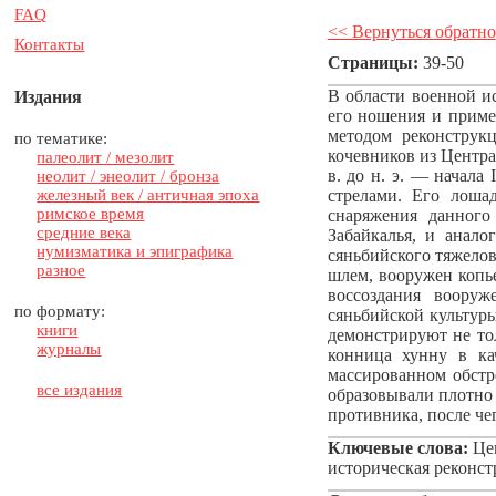
FAQ
<< Вернуться обратно
Контакты
Страницы:
39-50
В области военной и
Издания
его ношения и приме
методом реконструк
по тематике:
кочевников из Центра
палеолит / мезолит
в. до н. э. — начала
неолит / энеолит / бронза
железный век / античная эпоха
стрелами. Его лоша
римское время
снаряжения данного
средние века
Забайкалья, и анало
нумизматика и эпиграфика
сяньбийского тяжелов
разное
шлем, вооружен копь
воссоздания вооруж
по формату:
сяньбийской культур
книги
демонстрируют не то
журналы
конница хунну в ка
массированном обстр
все издания
образовывали плотно 
противника, после че
Ключевые слова:
Цен
историческая реконст