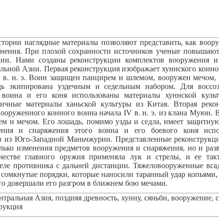
стории наглядные материалы позволяют представить, как воору
нения. При плохой сохранности источников ученые повышаю
ции. Нами созданы реконструкции комплектов вооружения и
льной Азии. Первая реконструкция изображает хуннского конно
 I в. н. э. Воин защищен панцирем и шлемом, вооружен мечом
дь экипирована уздечным и седельным набором. Для воссо
 воина и его коня использованы материалы хуннской кул
гичные материалы ханьской культуры из Китая. Вторая реко
ооруженного конного воина начала IV в. н. э. из клана Муюн. 
ем и мечом. Его лошадь, помимо узды и седла, имеет защитную
ения и снаряжения этого воина и его боевого коня исп
ы из Юго-Западной Маньчжурии. Представленные реконструкц
лько изменения предметов вооружения и снаряжения, но и разв
честве главного оружия применяла лук и стрелы, и ее такт
еле противника с дальней дистанции. Тяжеловооруженные вс
сомкнутые порядки, которые наносили таранный удар копьями,
го довершали его разгром в ближнем бою мечами.
тральная Азия, поздняя древность, хунну, сяньби, вооружение, 
рукция