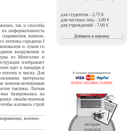
для студентов - 2,75 €
для частных лиц - 3,00 €
для учреждений - 7,00 €
жение, так и способы
т их информативность
 снаряжения воинов-
го латника середины I
, кинжалом и луком со
здания вооружения и
ьтуры из Монголии и
нструкция изображает
Воин одет в панцирь и
 попону и маску. Для
К оплате принимаются:
ользованы материалы
оплата | доставка | условия
ии воинов-кочевников
итие тактики. Латная
.
ика базировалась на
адники сяньби-муюнов
 чтобы взломать строй
снаряжение, военно-