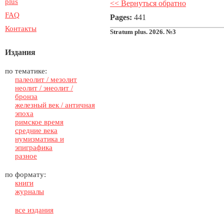
plus
<< Вернуться обратно
FAQ
Pages:
441
Контакты
Stratum plus. 2026. №3
Издания
по тематике:
палеолит / мезолит
неолит / энеолит /
бронза
железный век / античная
эпоха
римское время
средние века
нумизматика и
эпиграфика
разное
по формату:
книги
журналы
все издания