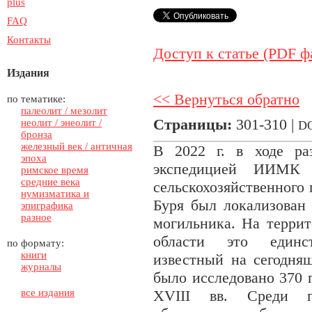
plus
FAQ
Контакты
Доступ к статье (PDF ф
Издания
<< Вернуться обратно
по тематике:
палеолит / мезолит
Страницы:
301-310 |
неолит / энеолит /
D
бронза
железный век / античная
В 2022 г. в ходе ра
эпоха
экспедицией ИИМК 
римское время
средние века
сельскохозяйственного
нумизматика и
Буря был локализован 
эпиграфика
разное
могильника. На терри
области это единс
по формату:
книги
известный на сегодняш
журналы
было исследовано 370
все издания
XVIII вв. Среди п