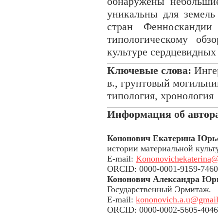
обнаружены небольши
уникальны для земель
стран Фенноскандии
типологическому обз
культуре сердцевидных
Ключевые слова:
Ингер
в., грунтовый могильн
типология, хронология
Информация об автор
Кононович Екатерина Юрь
истории материальной культ
E-mail:
Kononovichekaterina
ORCID: 0000-0001-9159-7460
Кононович Александра Юр
Государственный Эрмитаж.
E-mail:
kononovich.a.u@gmai
ORCID: 0000-0002-5605-4046