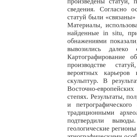
произведены статуи, 
сведения. Согласно о
статуй были «связаны»
Материалы, использова
найденные in situ, п
обнажениями показали
вывозились далеко 
Картографирование о
производстве стату
вероятных карьеров 
скульптур. В результ
Восточно-европейских
степях. Результаты, по
и петрографического
традиционными архео
подтвердили выводы
геологические регионы
этнографическими осо