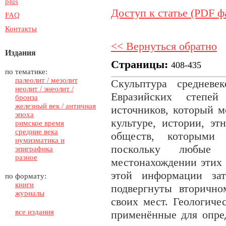
plus
Доступ к статье (PDF ф
FAQ
Контакты
<< Вернуться обратно
Издания
Страницы:
408-435
по тематике:
палеолит / мезолит
Скульптура средневе
неолит / энеолит /
Евразийских степе
бронза
железный век / античная
источников, который 
эпоха
культуре, истории, эт
римское время
средние века
обществ, которыми
нумизматика и
поскольку любые 
эпиграфика
разное
местонахождении этих 
этой информации зат
по формату:
книги
подвергнуты вторичн
журналы
своих мест. Геологиче
все издания
применённые для опре