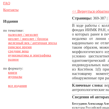
FAQ
Контакты
<< Вернуться обратно
Страницы:
369-387 |
Издания
В ходе работы с колл
фондах ИИМК РАН, на
по тематике:
о которых ранее в пе
палеолит / мезолит
недалеко от линии о
неолит / энеолит / бронза
железный век / античная эпоха
кардинально не отли
римское время
таким образом, можн
средние века
морфологического из
нумизматика и эпиграфика
условно шестилетне
разное
одонтометрический
индивидуальных нахо
по формату:
из Костёнок 1(I) пр
книги
настоящему момент
журналы
обнаруженные при рас
Ключевые слова:
вер
все издания
антропологические н
Сведения об авторах
Бессуднов Александр Ал
культуры Российской акад