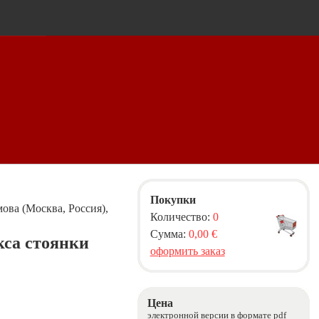
Покупки
мова (Москва, Россия),
Количество:
0
Сумма:
0,00 €
кса стоянки
оформить заказ
Цена
электронной версии в формате pdf