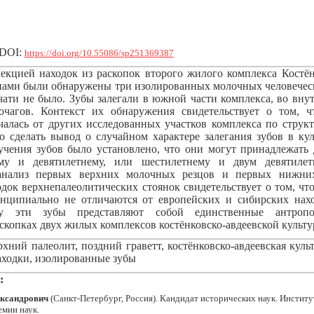
DOI:
https://doi.org/10.55086/sp251369387
екцией находок из раскопок второго жилого комплекса Костён
ми были обнаружены три изолированных молочных человечес
чати не было. Зубы залегали в южной части комплекса, во вну
чагов. Контекст их обнаружения свидетельствует о том, ч
чалась от других исследованных участков комплекса по структ
о сделать вывод о случайном характере залегания зубов в кул
учения зубов было установлено, что они могут принадлежать 
му и девятилетнему, или шестилетнему и двум девятиле
 анализ первых верхних молочных резцов и первых нижни
док верхнепалеолитических стоянок свидетельствует о том, чт
инципиально не отличаются от европейских и сибирских нах
у эти зубы представляют собой единственные антропол
копках двух жилых комплексов костёнковско-авдеевской культур
хний палеолит, поздний граветт, костёнковско-авдеевская куль
аходки, изолированные зубы
:
ександрович
(Санкт-Петербург, Россия). Кандидат исторических наук. Инстит
емии наук.