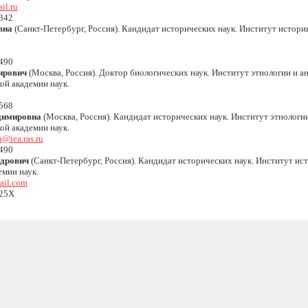
l.ru
342
вна
(Санкт-Петербург, Россия). Кандидат исторических наук. Институт истор
490
ирович
(Москва, Россия). Доктор биологических наук. Институт этнологии и ан
й академии наук.
568
димировна
(Москва, Россия). Кандидат исторических наук. Институт этнологии
й академии наук.
@iea.ras.ru
490
ндрович
(Санкт-Петербург, Россия). Кандидат исторических наук. Институт ис
емии наук.
ail.com
325X