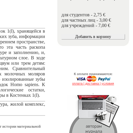
для студентов - 2,75 €
для частных лиц - 3,00 €
для учреждений - 7,00 €
ок 1(I), хранящейся в
ких зуба, информации
треннем пространстве,
то эта часть раскопа
уре и заполнению, и,
ьтурном слое. В ходе
двум или трем детям:
тним. Сравнительный
х молочных моляров
К оплате принимаются:
о изолированные зубы
оплата | доставка | условия
одок Homo sapiens. К
огические остатки,
.
ы в Костенках 1(I).
тура, жилой комплекс,
ут истории материальной