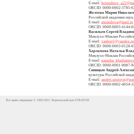
E-mail:
bessudnov_a22@mai
ORCID: 0000-0002-3785-6
Желтова Мария Николае
Российской академии наук.
E-mail:
mpraslova@mail.ru
ORCID: 0000-0003-4144-6
Васильев Сергей Владим
Миклухо-Маклая Российско
E-mail:
vasbor1@yandex.ru
ORCID: 0000-0003-0128-6
Харламова Наталья Вла
Миклухо-Маклая Российско
E-mail:
natasha_kharlamova
ORCID: 0000-0001-9087-9
Синицын Андрей Алекса
культуры Российской акад
E-mail:
andrei.sinitsyn@gm
ORCID: 0000-0002-4654-
Все права защищены © 1999-2023. Издательский дом STRATUM