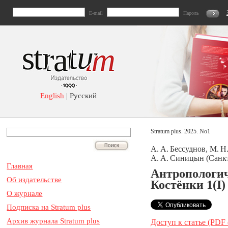
E-mail
Пароль
English
| Русский
Stratum plus. 2025. No1
А. А. Бессуднов, М. Н
А. А. Синицын (Санкт
Главная
Антропологич
Об издательстве
Костёнки 1(I)
О журнале
Подписка на Stratum plus
Архив журнала Stratum plus
Доступ к статье (PDF