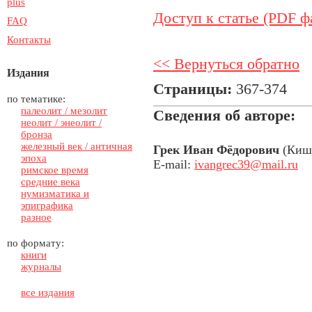
plus
Доступ к статье (PDF ф
FAQ
Контакты
<< Вернуться обратно
Издания
Страницы:
367-374
по тематике:
палеолит / мезолит
Сведения об авторе:
неолит / энеолит /
бронза
железный век / античная
Грек Иван Фёдорович
(Киши
эпоха
E-mail:
ivangrec39@mail.ru
римское время
средние века
нумизматика и
эпиграфика
разное
по формату:
книги
журналы
все издания