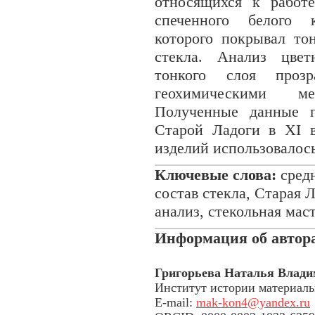
относящихся к работ
спеченного белого к
которого покрывал то
стекла. Анализ цвет
тонкого слоя проз
геохимическими м
Полученные данные п
Старой Ладоги в XI в
изделий использовалось
Ключевые слова:
средн
состав стекла, Старая
анализ, стекольная мас
Информация об автор
Григорьева Наталья Влад
Институт истории материаль
E-mail:
mak-kon4@yandex.ru