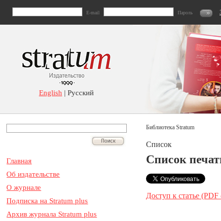
E-mail
Пароль
English
| Русский
Библиотека Stratum
Список
Список печатн
Главная
Об издательстве
О журнале
Доступ к статье (PDF
Подписка на Stratum plus
Архив журнала Stratum plus