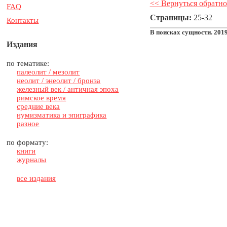
<< Вернуться обратно
FAQ
Страницы:
25-32
Контакты
В поисках сущности. 201
Издания
по тематике:
палеолит / мезолит
неолит / энеолит / бронза
железный век / античная эпоха
римское время
средние века
нумизматика и эпиграфика
разное
по формату:
книги
журналы
все издания