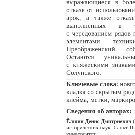
выражающиеся в боле
отказе от использован
арок, а также отказ
выполненных в т
с чередованием рядов 
элементами техни
Преображенский со
Остаются уникаль
с княжескими знакам
Солунского.
Ключевые слова
: новг
кладка со скрытым ряд
клейма, метки, маркир
Сведения об авторах:
Ёлшин Денис Дмитриевич
(
исторических наук. Санкт-П
университет.