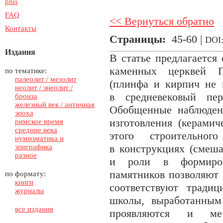
plus
FAQ
<< Вернуться обратно
Контакты
Страницы:
45-60 |
DOI
Издания
В статье предлагается
каменных церквей П
по тематике:
палеолит / мезолит
(плинфа и кирпич не 
неолит / энеолит /
в средневековый пер
бронза
железный век / античная
Обобщенные наблюден
эпоха
изготовления (керамич
римское время
средние века
этого строительног
нумизматика и
в конструкциях (смеша
эпиграфика
разное
и роли в формиров
памятников позволяют 
по формату:
книги
соответствуют традиц
журналы
школы, выработанным
все издания
проявляются и ме