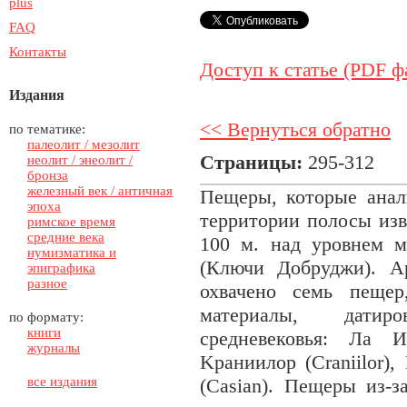
plus
FAQ
Контакты
Доступ к статье (PDF ф
Издания
<< Вернуться обратно
по тематике:
палеолит / мезолит
Страницы:
295-312
неолит / энеолит /
бронза
железный век / античная
Пещеры, которые анали
эпоха
территории полосы изв
римское время
средние века
100 м. над уровнем м
нумизматика и
(Ключи Добруджи). А
эпиграфика
разное
охвачено семь пеще
материалы, датир
по формату:
книги
средневековья: Ла И
журналы
Kраниилоp (Craniilor),
все издания
(Casian). Пещеры из-з