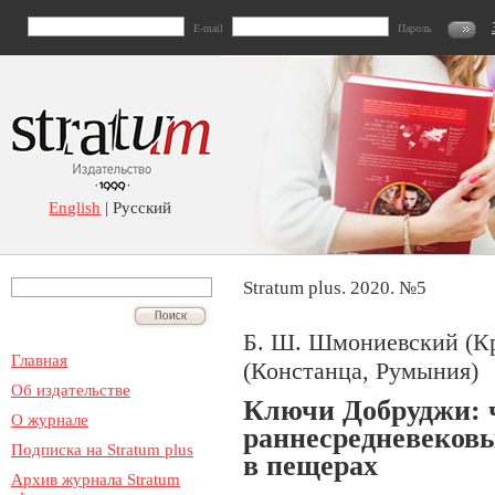
E-mail
Пароль
English
| Русский
Stratum plus. 2020. №5
Б. Ш. Шмoниевский (Кр
Главная
(Констанца, Румыния)
Об издательстве
Ключи Добруджи: ч
О журнале
раннесредневековы
Подписка на Stratum plus
в пещерах
Архив журнала Stratum