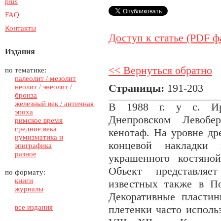
plus
FAQ
Контакты
Доступ к статье (PDF ф
Издания
<< Вернуться обратно
по тематике:
палеолит / мезолит
Страницы:
191-203
неолит / энеолит /
бронза
железный век / античная
В 1988 г. у с. Ир
эпоха
Днепровском Левобе
римское время
средние века
кенотаф. На уровне др
нумизматика и
концевой накладки
эпиграфика
разное
украшенного костяно
Объект представляе
по формату:
книги
известных также в П
журналы
Декоративные пласти
все издания
плетенки часто исполь