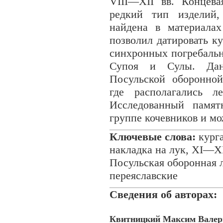
VIII—XII вв. Концева
редкий тип изделий,
найдена в материалах
позволил датировать к
синхронных погребальн
Супоя и Сулы. Дан
Посульской оборонной
где располагались л
Исследованный памят
группе кочевников и мо
Ключевые слова:
курга
накладка на лук, XI—XI
Посульская оборонная л
переяславские
Сведения об авторах:
Квитницкий Максим Валер