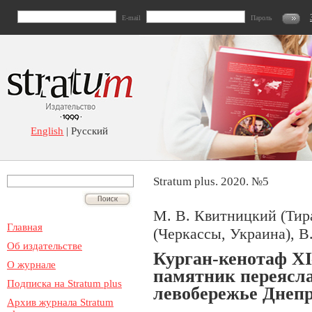
E-mail
Пароль
English
| Русский
Stratum plus. 2020. №5
М. В. Квитницкий (Тир
Главная
(Черкассы, Украина), В.
Об издательстве
Курган-кенотаф XI
О журнале
памятник переясла
Подписка на Stratum plus
левобережье Днеп
Архив журнала Stratum