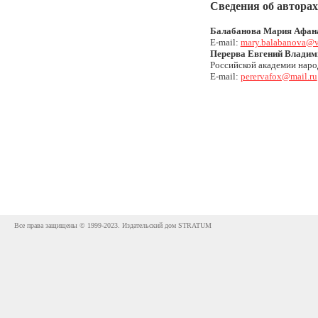
Сведения об авторах
Балабанова Мария Афан
E-mail:
mary.balabanova@v
Перерва Евгений Владим
Российской академии наро
E-mail:
perervafox@mail.ru
Все права защищены © 1999-2023. Издательский дом STRATUM