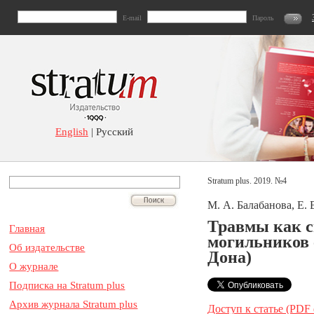
E-mail
Пароль
English
| Русский
Stratum plus. 2019. №4
М. А. Балабанова, Е. 
Травмы как с
Главная
могильников 
Об издательстве
Дона)
О журнале
Подписка на Stratum plus
Архив журнала Stratum plus
Доступ к статье (PDF