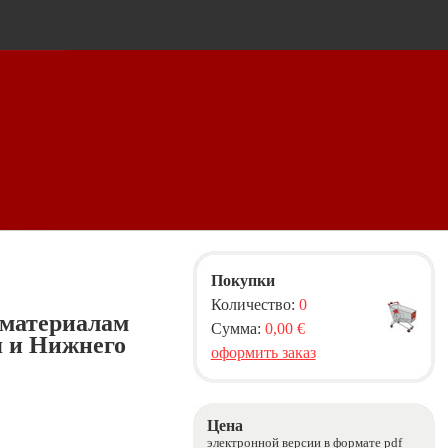
Покупки
Количество:
0
 материалам
Сумма:
0,00 €
я и Нижнего
оформить заказ
Цена
электронной версии в формате pdf