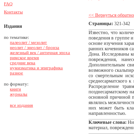
FAQ
Контакты
<< Вернуться обратно
Страницы:
321-342
Издания
Известно, что количе
по тематике:
поведения в группе и
палеолит / мезолит
основе изучения хара
неолит / энеолит / бронза
ранних кочевников са
железный век / античная эпоха
Дона. Исследованы ко
римское время
повреждения, нане
средние века
Дополнительным свид
нумизматика и эпиграфика
возможного скальпиро
разное
со смертельным исх
среднесарматского к 
по формату:
Распределение трав
книги
позднесарматскому на
журналы
основной причиной п
являлись межличностн
все издания
них может быть кла
направленностью.
Ключевые слова:
Ниж
материал, повреждени