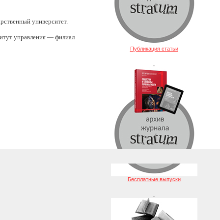
арственный университет.
титут управления — филиал
Публикация статьи
.
Бесплатные выпуски
.