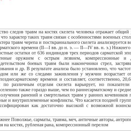
ство следов травм на костях скелета человека отражает общий
 что характер таких травм связан с особенностями военных стол
ктера травм черепа и посткраниального скелета анализируется 
рматского времени (II—I вв. до н. э. — II—IV вв. н. э.) Нижне
стные остатки от 636 индивидов трех периодов сарматской эп
сенные оружием с острым лезвием, компрессионные и 
етельством боевых травм были наконечники стрел, застряв
вания и др. В результате анализа было установлено, что часто
одом или же со следами заживления у мужчин возрастает от
позднесарматскому времени и составляет, соответственно, 20,
м по различным отделам скелета варьирует, но показател
селению также гораздо выше, чем по раннесарматскому и средн
олучения ранений и смертельных травм у ранних кочевников 
ые и внутриплеменные конфликты. Что касается поздней групп
ссифицирован как достаточно высокий с возможной воинск
нее Поволжье, сарматы, травма, меч, античные авторы, антроп
я на костях, рубленая рана, компрессионный перелом