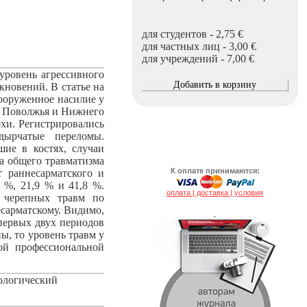
для студентов - 2,75 €
для частных лиц - 3,00 €
для учреждений - 7,00 €
 уровень агрессивного
кновений. В статье на
вооруженное насилие у
го Поволжья и Нижнего
охи. Регистрировались
дырчатые переломы.
шие в костях, случаи
та общего травматизма
К оплате принимаются:
 раннесарматского и
6 %, 21,9 % и 41,8 %.
оплата | доставка | условия
и черепных травм по
есарматскому. Видимо,
.
первых двух периодов
ы, то уровень травм у
ой профессиональной
ологический