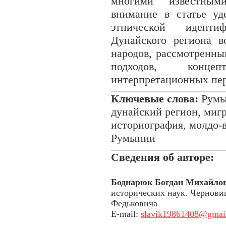
многими известными
внимание в статье уд
этнической иденти
Дунайского региона в
народов, рассмотренны
подходов, конце
интерпретационных пер
Ключевые слова:
Румын
дунайский регион, миг
историография, молдо-
Румынии
Сведения об авторе:
Боднарюк Богдан Михайло
исторических наук. Чернов
Федьковича
E-mail:
slavik19861408@gmai