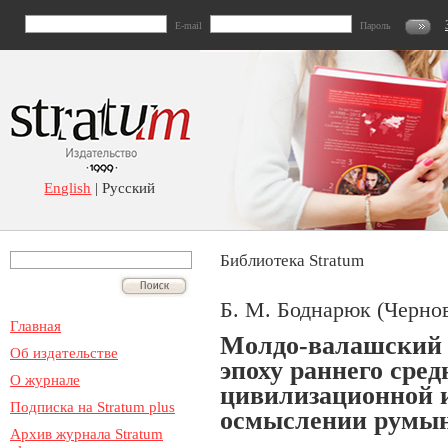
E-mail
Пароль
English
| Русский
Библиотека Stratum
Б. М. Боднарюк (Черно
Главная
Молдо-валашский 
Об издательстве
эпоху раннего сре
О журнале
цивилизационной 
Подписка на Stratum plus
осмыслении румын
Архив журнала Stratum