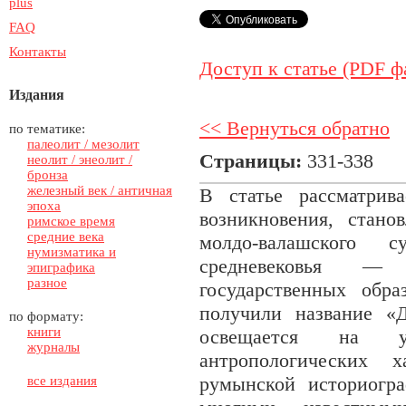
plus
FAQ
Контакты
Доступ к статье (PDF ф
Издания
<< Вернуться обратно
по тематике:
палеолит / мезолит
Страницы:
331-338
неолит / энеолит /
бронза
железный век / античная
В статье рассматрив
эпоха
возникновения, стано
римское время
средние века
молдо-валашского 
нумизматика и
средневековья —
эпиграфика
разное
государственных обр
получили название «
по формату:
книги
освещается на у
журналы
антропологических х
румынской историогр
все издания