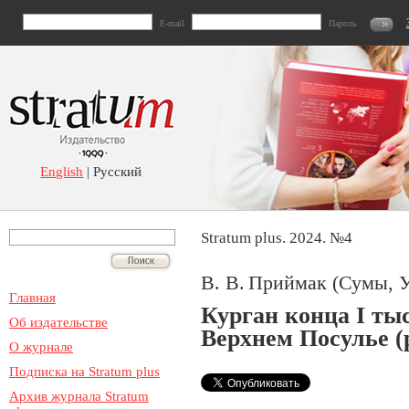
E-mail
Пароль
English
| Русский
Stratum plus. 2024. №4
В. В. Приймак (Сумы, 
Главная
Курган конца І тыс.
Об издательстве
Верхнем Посулье (
О журнале
Подписка на Stratum plus
Архив журнала Stratum