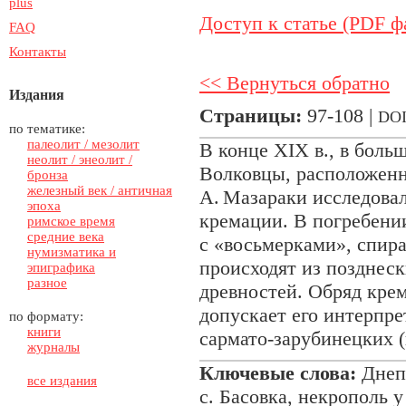
plus
Доступ к статье (PDF ф
FAQ
Контакты
<< Вернуться обратно
Издания
Страницы:
97-108 |
DO
по тематике:
палеолит / мезолит
В конце ХІХ в., в боль
неолит / энеолит /
Волковцы, расположенн
бронза
железный век / античная
А. Мазараки исследовал
эпоха
кремации. В погребени
римское время
средние века
с «восьмерками», спира
нумизматика и
происходят из позднес
эпиграфика
разное
древностей. Обряд крем
допускает его интерпре
по формату:
книги
сармато-зарубинецких 
журналы
Ключевые слова:
Днепр
все издания
с. Басовка, некрополь 