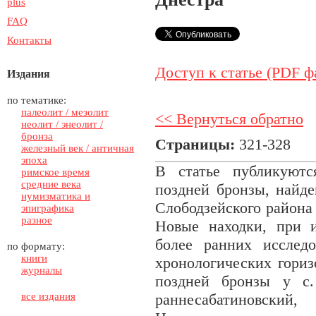
plus
FAQ
Контакты
Доступ к статье (PDF ф
Издания
по тематике:
палеолит / мезолит
<< Вернуться обратно
неолит / энеолит /
бронза
Страницы:
321-328
железный век / античная
эпоха
В статье публикуютс
римское время
средние века
поздней бронзы, найде
нумизматика и
Слободзейского района
эпиграфика
разное
Новые находки, при 
более ранних исслед
по формату:
книги
хронологических гориз
журналы
поздней бронзы у с.
все издания
раннесабатиновский,