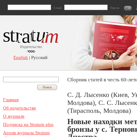
E-mail
Пароль
English
| Русский
Сборник статей в честь 60-лет
С. Д. Лысенко (Киев, У
Главная
Молдова), С. С. Лысенк
Об издательстве
(Тирасполь, Молдова)
О журнале
Новые находки мет
Подписка на Stratum plus
бронзы у с. Терно
Архив журнала Stratum
Днестра