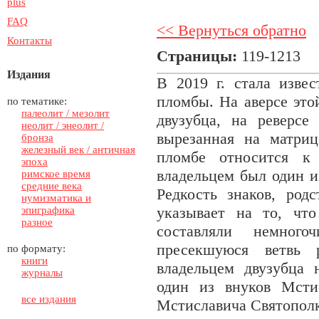
plus
FAQ
<< Вернуться обратно
Контакты
Страницы:
119-1213
Издания
В 2019 г. стала извес
пломбы. На аверсе эт
по тематике:
палеолит / мезолит
двузубца, на реверс
неолит / энеолит /
вырезанная на матриц
бронза
железный век / античная
пломбе относится к 
эпоха
владельцем был один 
римское время
средние века
Редкость знаков, род
нумизматика и
указывает на то, чт
эпиграфика
разное
составляли немного
пресекшуюся ветвь 
по формату:
книги
владельцем двузубца 
журналы
один из внуков Мсти
все издания
Мстиславича Святополк 