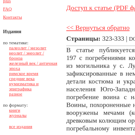
plus
Доступ к статье (PDF ф
FAQ
Контакты
<< Вернуться обратно
Издания
Страницы:
323-333 |
D
по тематике:
палеолит / мезолит
В статье публикуетс
неолит / энеолит /
197 с погребениями к
бронза
железный век / античная
из могильника у с. Лу
эпоха
зафиксированные в нем
римское время
средние века
детали костюма и укр
нумизматика и
населения Юго-Запад
эпиграфика
разное
погребение воина с н
Воины, похороненные н
по формату:
книги
вооружены мечами (к
журналы
древковым колющим ор
все издания
погребальному инвен