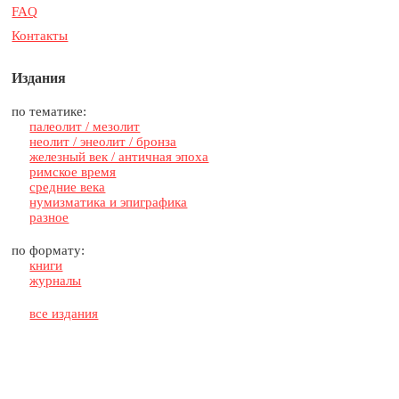
FAQ
Контакты
Издания
по тематике:
палеолит / мезолит
неолит / энеолит / бронза
железный век / античная эпоха
римское время
средние века
нумизматика и эпиграфика
разное
по формату:
книги
журналы
все издания