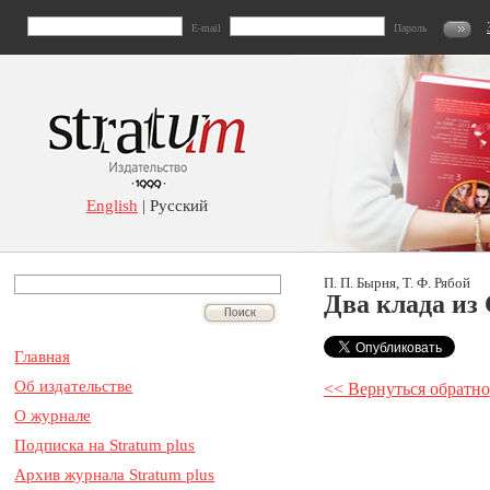
E-mail
Пароль
English
| Русский
П. П. Бырня, Т. Ф. Рябой
Два клада из
Главная
Об издательстве
<< Вернуться обратно
О журнале
Подписка на Stratum plus
Архив журнала Stratum plus