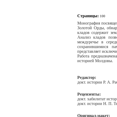
Страницы
:
100
Монография посвящен
Золотой Орды, обна
кладов содержит зем
Анализ кладов позв
междуречье в серед
сохранившимися па
представляет исключи
Работа предназначена
историей Молдовы.
Редактор:
докт. истории Р. А. Р
Рецензенты:
докт. хабилитат истор
докт. истории Н. П. Т
Оригинал-макет: