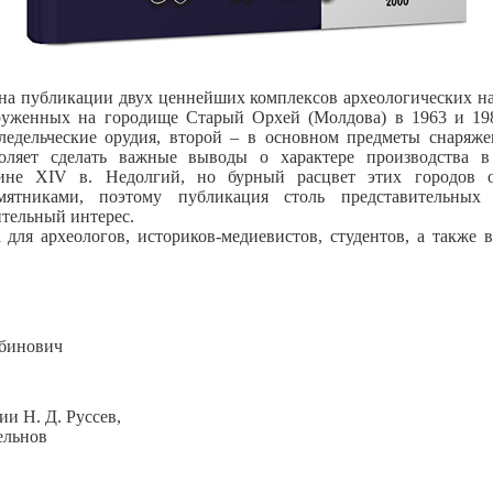
а публикации двух ценнейших комплексов археологических на
руженных на городище Старый Орхей (Молдова) в 1963 и 198
ледельческие орудия, второй – в основном предметы снаряже
оляет сделать важные выводы о характере производства в
ине XIV в. Недолгий, но бурный расцвет этих городов 
мятниками, поэтому публикация столь представительных 
тельный интерес.
 для археологов, историков-медиевистов, студентов, а также в
абинович
ии Н. Д. Руссев,
ельнов