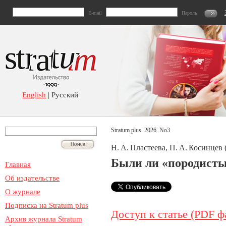
E-mail
Пароль
English
| Русский
Stratum plus. 2026. No3
Н. А. Пластеева, П. А. Косинцев 
Были ли «породисты
Главная
Об издательстве
О журнале
Подписка на Stratum plus
Доступ к статье (PDF ф
Архив журнала Stratum