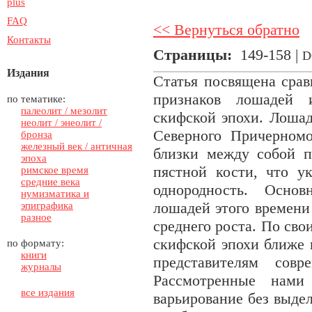
plus
FAQ
<< Вернуться обратно
Контакты
Страницы:
149-158 |
D
Издания
Статья посвящена срав
признаков лошадей и
по тематике:
палеолит / мезолит
скифской эпохи. Лошад
неолит / энеолит /
Северного Причерномо
бронза
железный век / античная
близки между собой п
эпоха
пястной кости, что у
римское время
средние века
однородность. Осно
нумизматика и
лошадей этого времени
эпиграфика
разное
среднего роста. По св
скифской эпохи ближе 
по формату:
книги
представителям совр
журналы
Рассмотренные нами
все издания
варьирование без выде