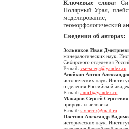
Ключевые слова:
Сиб
Полярный Урал, плейст
моделирование, а
геоморфологический ан
Сведения об авторах:
Зольников Иван Дмитриев
минералогических наук. Инс
Сибирского отделения Росси
E-mail:
vse-snega@yandex.ru
Анойкин Антон Александр
исторических наук. Институ
отделения Российской акаде
E-mail:
anui1@yandex.ru
Макаров Сергей Сергеевич
природы и человека.
E-mail:
stonernr@mail.ru
Постнов Александр Вадим
исторических наук. Институ
отделения Российской акаде