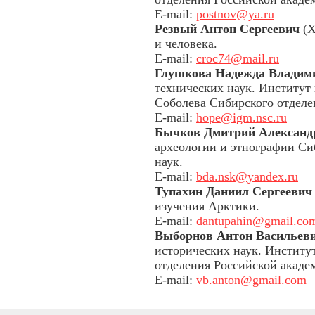
E-mail:
postnov@ya.ru
Резвый Антон Сергеевич
(Х
и человека.
E-mail:
croc74@mail.ru
Глушкова Надежда Владим
технических наук. Институт 
Соболева Сибирского отделе
E-mail:
hope@igm.nsc.ru
Бычков Дмитрий Александ
археологии и этнографии Си
наук.
E-mail:
bda.nsk@yandex.ru
Тупахин Даниил Сергеевич
изучения Арктики.
E-mail:
dantupahin@gmail.co
Выборнов Антон Васильев
исторических наук. Институ
отделения Российской акаде
E-mail:
vb.anton@gmail.com