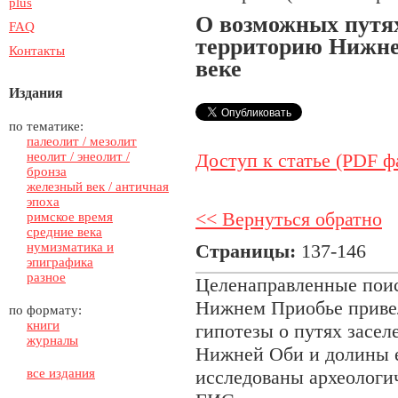
plus
О возможных путя
FAQ
территорию Нижне
Контакты
веке
Издания
по тематике:
палеолит / мезолит
неолит / энеолит /
Доступ к статье (PDF ф
бронза
железный век / античная
эпоха
<< Вернуться обратно
римское время
средние века
нумизматика и
Страницы:
137-146
эпиграфика
разное
Целенаправленные поис
Нижнем Приобье приве
по формату:
книги
гипотезы о путях засел
журналы
Нижней Оби и долины 
все издания
исследованы археологи