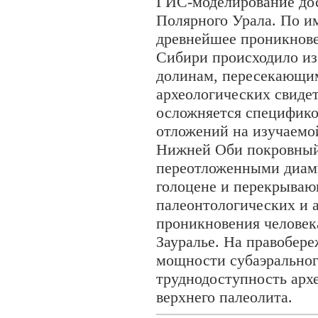
ГИС-моделирование до
Полярного Урала. По 
древнейшее проникнове
Сибири происходило из
долинам, пересекающим
археологических свиде
осложняется специфико
отложений на изучаемо
Нижней Оби покровный
переотложенными диам
голоцене и перекрыва
палеонтологических и 
проникновения человека
Зауралье. На правобе
мощности субаэральног
труднодоступность арх
верхнего палеолита.