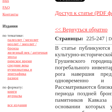
plus
FAQ
Доступ к статье (PDF ф
Контакты
Издания
<< Вернуться обратно
по тематике:
Страницы:
225-247 |
D
палеолит / мезолит
неолит / энеолит /
В статье публикуются
бронза
железный век / античная
культурно-историчес
эпоха
Грушевского городи
римское время
средние века
погребального инвента
нумизматика и
рога навершия пред
эпиграфика
разное
одновременно и 
Рассматриваются близк
по формату:
книги
периода поздней брон
журналы
памятников Кавказа
все издания
основании которых у