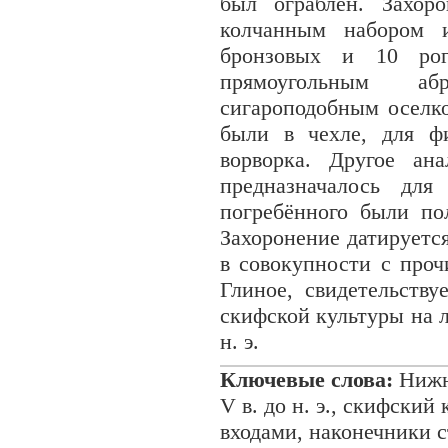
был ограблен. Захор
колчанным набором и
бронзовых и 10 рог
прямоугольным а
сигароподобным оселко
были в чехле, для фи
ворворка. Другое ан
предназначалось для
погребённого были п
Захоронение датируется
в совокупности с про
Глиное, свидетельств
скифской культуры на 
н. э.
Ключевые слова:
Нижне
V в. до н. э., скифский
входами, наконечники с