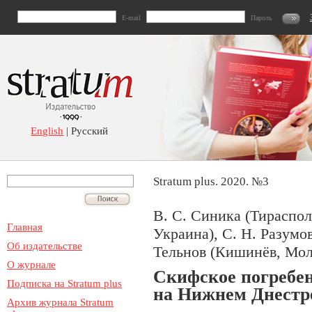
E-mail
Пароль
English
| Русский
Stratum plus. 2020. №3
В. С. Синика (Тираспол
Главная
Украина), С. Н. Разумо
Об издательстве
Тельнов (Кишинёв, Мол
О журнале
Скифское погребен
Подписка на Stratum plus
на Нижнем Днестр
Архив журнала Stratum