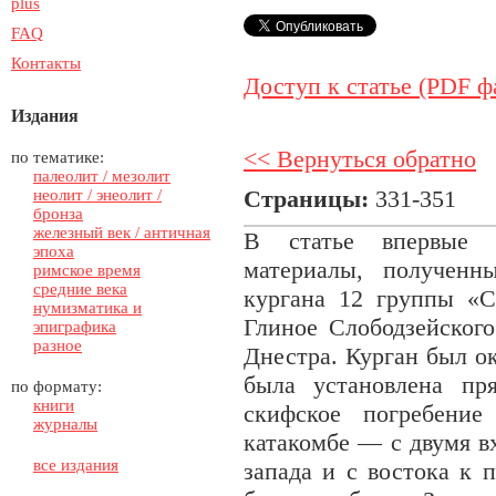
plus
FAQ
Контакты
Доступ к статье (PDF ф
Издания
<< Вернуться обратно
по тематике:
палеолит / мезолит
Страницы:
331-351
неолит / энеолит /
бронза
железный век / античная
В статье впервые 
эпоха
материалы, полученн
римское время
средние века
кургана 12 группы «Са
нумизматика и
Глиное Слободзейског
эпиграфика
разное
Днестра. Курган был о
была установлена пря
по формату:
книги
скифское погребени
журналы
катакомбе — с двумя 
все издания
запада и с востока к 