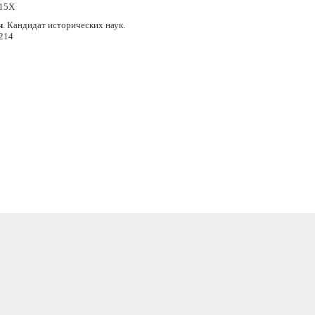
315X
ч
. Кандидат исторических наук.
214