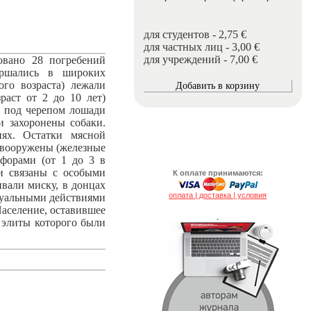
для студентов - 2,75 €
для частных лиц - 3,00 €
для учреждений - 7,00 €
овано 28 погребений
ершались в широких
го возраста) лежали
раст от 2 до 10 лет)
и под черепом лошади
и захоронены собаки.
иях. Остатки мясной
 вооружены (железные
мфорами (от 1 до 3 в
и связаны с особыми
К оплате принимаются:
ивали миску, в донцах
оплата | доставка | условия
туальными действиями
Население, оставившее
.
 элиты которого были