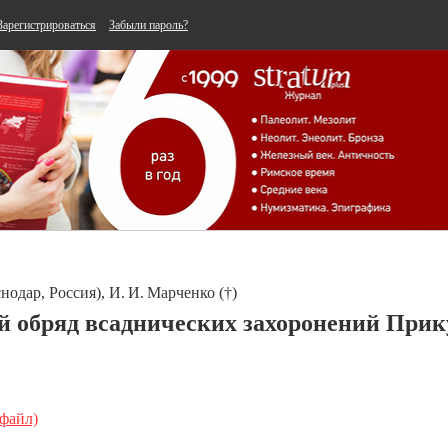
Зарегистрироваться
Забыли пароль?
одар, Россия), И. И. Марченко (†)
 обряд всаднических захоронений Прик
 файл)