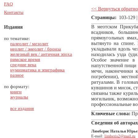
FAQ
<< Вернуться обратно
Контакты
Страницы:
103-129 
В меотском Прикуба
Издания
всадников, больши
прямоугольных ямах
по тематике:
вытянуто на спине. 
палеолит / мезолит
укладывали вдоль че
неолит / энеолит / бронза
железный век / античная эпоха
находилась узда (уд
римское время
Особое значение в 
средние века
напутственной пищи 
нумизматика и эпиграфика
мечи, наконечники к
разное
погребении), местн
ритуалами. В головах
по формату:
кувшинов и мисок, с
книги
связаны также куриль
журналы
могильник, возможно
профессиональные во
все издания
Ключевые слова:
При
Сведения об авторах
Лимберис Наталья Юрье
E-mail:
limberis2@mail.ru