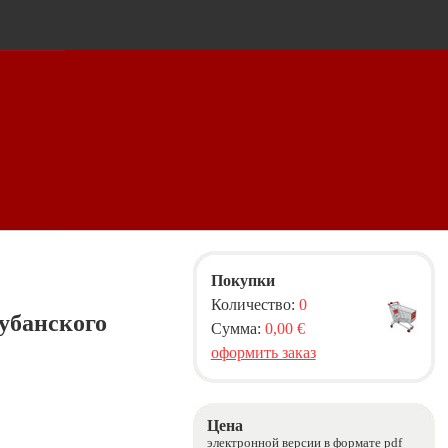
Покупки
Количество:
0
убанского
Сумма:
0,00 €
оформить заказ
Цена
электронной версии в формате pdf