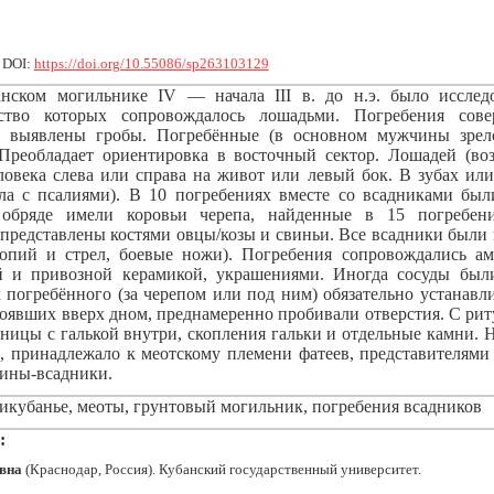
|
DOI:
https://doi.org/10.55086/sp263103129
нском могильнике IV — начала III в. до н.э. было исслед
нство которых сопровождалось лошадьми. Погребения сов
, выявлены гробы. Погребённые (в основном мужчины зрело
Преобладает ориентировка в восточный сектор. Лошадей (воз
ловека слева или справа на живот или левый бок. В зубах ил
ила с псалиями). В 10 погребениях вместе со всадниками был
обряде имели коровьи черепа, найденные в 15 погребен
представлены костями овцы/козы и свиньи. Все всадники были
опий и стрел, боевые ножи). Погребения сопровождались а
ой и привозной керамикой, украшениями. Иногда сосуды был
 погребённого (за черепом или под ним) обязательно устанавл
тоявших вверх дном, преднамеренно пробивали отверстия. С ри
ницы с галькой внутри, скопления гальки и отдельные камни. 
, принадлежало к меотскому племени фатеев, представителями
ины-всадники.
кубанье, меоты, грунтовый могильник, погребения всадников
:
вна
(Краснодар, Россия). Кубанский государственный университет.