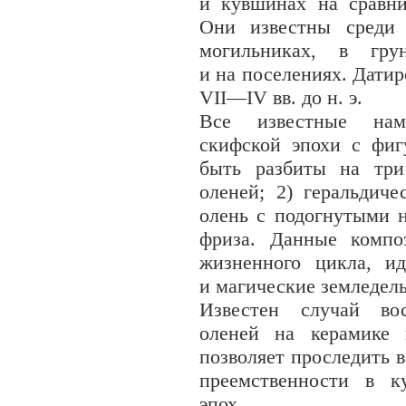
и кувшинах на сравни
Они известны среди 
могильниках, в гру
и на поселениях. Дати
VII—IV вв. до н. э.
Все известные нам
скифской эпохи с фиг
быть разбиты на три
оленей; 2) геральдич
олень с подогнутыми н
фриза. Данные компо
жизненного цикла, и
и магические земледель
Известен случай во
оленей на керамике 
позволяет проследить 
преемственности в к
эпох.