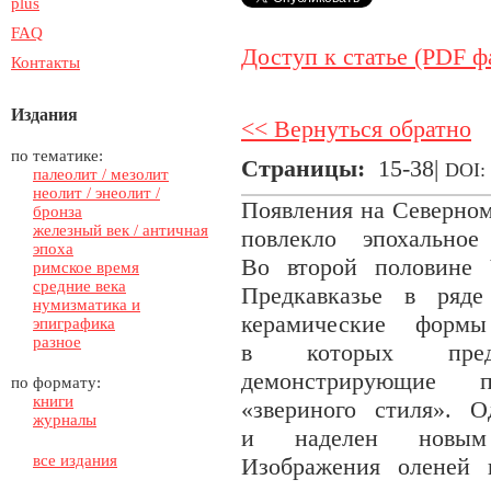
plus
FAQ
Доступ к статье (PDF ф
Контакты
Издания
<< Вернуться обратно
по тематике:
Страницы:
15-38|
DOI:
палеолит / мезолит
неолит / энеолит /
Появления на Северном
бронза
железный век / античная
повлекло эпохальное
эпоха
Во второй половине 
римское время
средние века
Предкавказье в ряде
нумизматика и
керамические форм
эпиграфика
разное
в которых предс
демонстрирующие п
по формату:
книги
«звериного стиля». 
журналы
и наделен новым 
все издания
Изображения оленей 