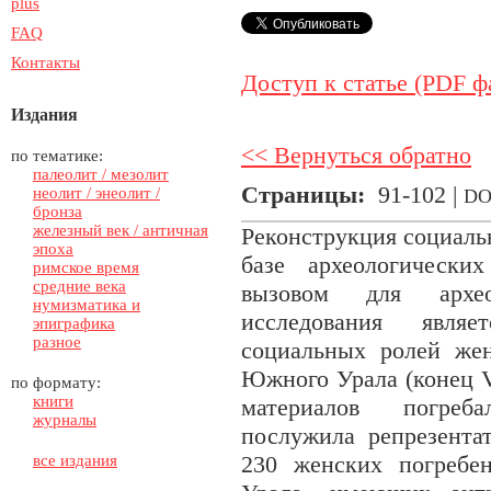
plus
FAQ
Контакты
Доступ к статье (PDF ф
Издания
<< Вернуться обратно
по тематике:
палеолит / мезолит
Страницы:
91-102 |
неолит / энеолит /
DO
бронза
железный век / античная
Реконструкция социаль
эпоха
базе археологически
римское время
средние века
вызовом для архео
нумизматика и
исследования являе
эпиграфика
разное
социальных ролей же
Южного Урала (конец VI
по формату:
книги
материалов погреб
журналы
послужила репрезента
230 женских погребе
все издания