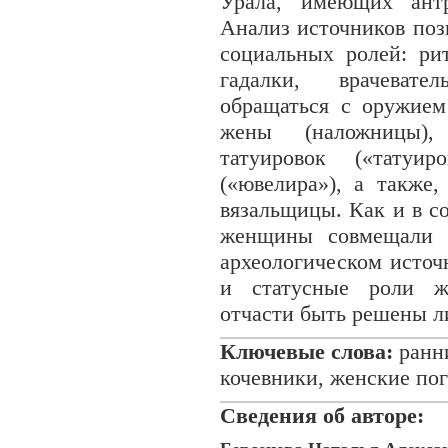
Урала, имеющих антр
Анализ источников поз
социальных ролей: ри
гадалки, врачеват
обращаться с оружием
жены (наложницы),
татуировок («татуир
(«ювелира»), а также
вязальщицы. Как и в с
женщины совмещали н
археологическом источ
и статусные роли ж
отчасти быть решены 
Ключевые слова:
ранн
кочевники, женские по
Сведения об авторe: