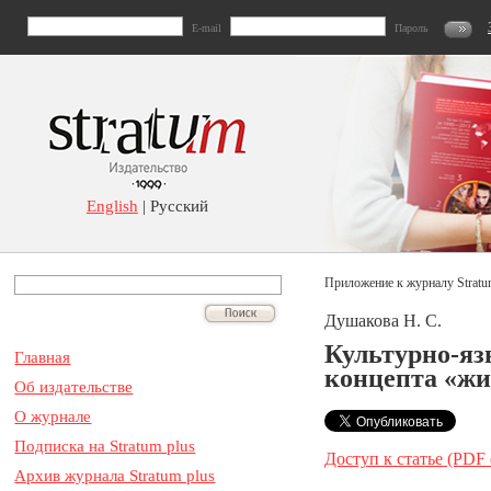
E-mail
Пароль
English
| Русский
Приложение к журналу Stratu
Душакова Н. С.
Культурно-яз
Главная
концепта «ж
Об издательстве
О журнале
Подписка на Stratum plus
Доступ к статье (PDF
Архив журнала Stratum plus