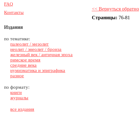
FAQ
<< Вернуться обратно
Контакты
Страницы:
76-81
Издания
по тематике:
палеолит / мезолит
неолит / энеолит / бронза
железный век / античная эпоха
римское время
средние века
нумизматика и эпиграфика
разное
по формату:
книги
журналы
все издания