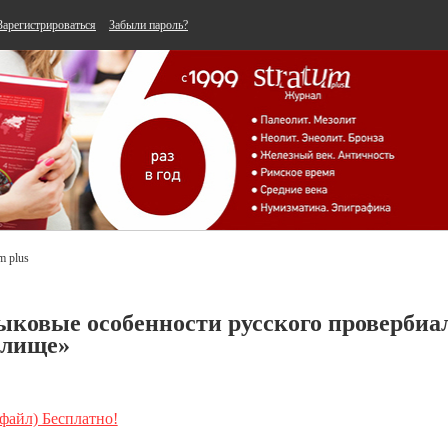
Зарегистрироваться
Забыли пароль?
m plus
ыковые особенности русского провербиа
илище»
 файл) Бесплатно!