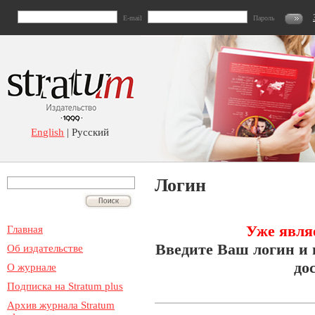
E-mail
Пароль
English
| Русский
Логин
Уже явля
Главная
Введите Ваш логин и 
Об издательстве
до
О журнале
Подписка на Stratum plus
Архив журнала Stratum