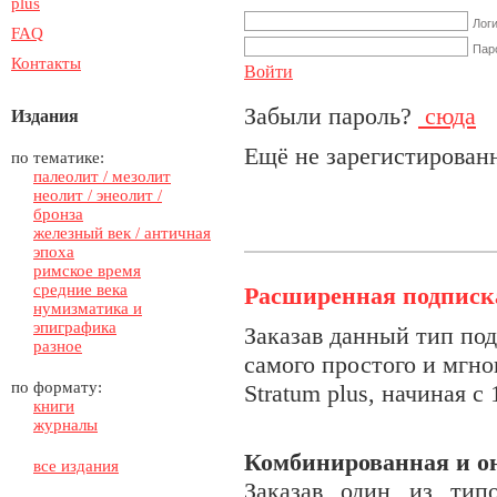
plus
Лог
FAQ
Пар
Контакты
Войти
Забыли пароль?
сюда
Издания
Ещё не зарегистирова
по тематике:
палеолит / мезолит
неолит / энеолит /
бронза
железный век / античная
эпоха
римское время
средние века
Расширенная подписк
нумизматика и
эпиграфика
З
аказав данный тип по
разное
самого простого и мгно
по формату:
Stratum plus, начиная с
книги
журналы
Комбинированная и о
все издания
Заказав один из тип